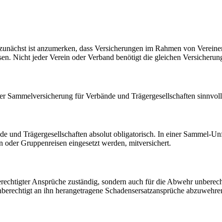
unächst ist anzumerken, dass Versicherungen im Rahmen von Vereinen u
. Nicht jeder Verein oder Verband benötigt die gleichen Versicherun
r Sammelversicherung für Verbände und Trägergesellschaften sinnvol
e und Trägergesellschaften absolut obligatorisch. In einer Sammel-Unfa
ern oder Gruppenreisen eingesetzt werden, mitversichert.
erechtigter Ansprüche zuständig, sondern auch für die Abwehr unberechti
nberechtigt an ihn herangetragene Schadensersatzansprüche abzuwehre