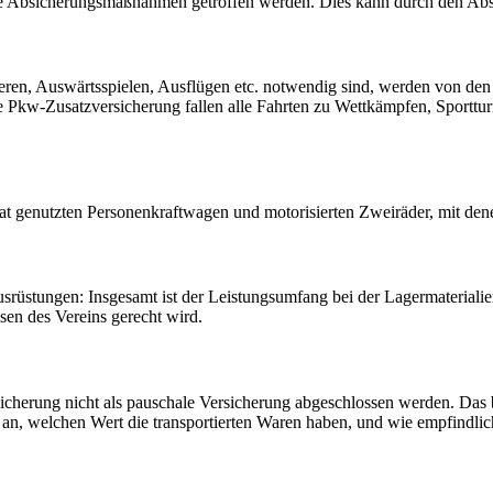
de Absicherungsmaßnahmen getroffen werden. Dies kann durch den Absc
ieren, Auswärtsspielen, Ausflügen etc. notwendig sind, werden von den
 Pkw-Zusatzversicherung fallen alle Fahrten zu Wettkämpfen, Sporttur
rivat genutzten Personenkraftwagen und motorisierten Zweiräder, mit de
usrüstungen: Insgesamt ist der Leistungsumfang bei der Lagermaterialie
en des Vereins gerecht wird.
sicherung nicht als pauschale Versicherung abgeschlossen werden. Das b
n, welchen Wert die transportierten Waren haben, und wie empfindlic