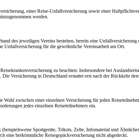
ersicherung, einer Reise-Unfallversicherung sowie einer Haftpflichtve
n hinzugenommen werden.
band des jeweiligen Vereins bestehen, bereits eine Unfallversicherung 
ine Unfallversicherung für die gewöhnliche Vereinsarbeit am Ort.
 Reisekrankenversicherung zu beachten: Insbesondere bei Auslandsreise
Die Versicherung in Deutschland erstattet erst nach der Rückkehr dem
e Wahl zwischen einer einzelnen Versicherung für jeden Reiseteilnehme
forderungen jedes einzelnen Reiseteilnehmers ein.
ispielsweise Sportgeräte, Trikots, Zelte, Infomaterial und Ähnliches),
rch eine herkömmliche Reisegepäckversicherung nicht abgedeckt.