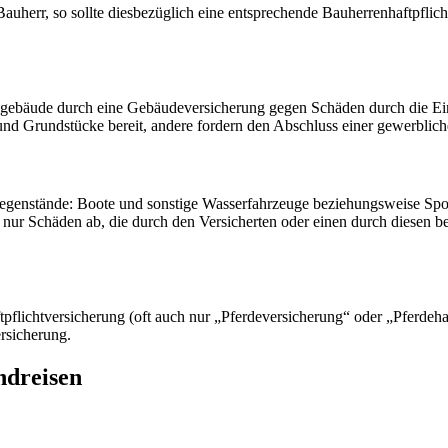
r Bauherr, so sollte diesbezüglich eine entsprechende Bauherrenhaftpfl
nsgebäude durch eine Gebäudeversicherung gegen Schäden durch die E
e und Grundstücke bereit, andere fordern den Abschluss einer gewerbli
egenstände: Boote und sonstige Wasserfahrzeuge beziehungsweise Sportg
h nur Schäden ab, die durch den Versicherten oder einen durch diesen 
ftpflichtversicherung (oft auch nur „Pferdeversicherung“ oder „Pferdeha
ersicherung.
ndreisen